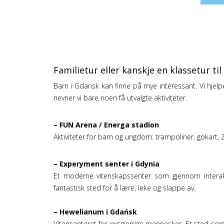
Familietur eller kanskje en klassetur t
Barn i Gdansk kan finne på mye interessant. Vi hjelp
nevner vi bare noen få utvalgte aktiviteter.
– FUN Arena / Energa stadion
Aktiviteter for barn og ungdom: trampoliner, gokart, Z
– Experyment senter i Gdynia
Et moderne vitenskapssenter som gjennom interaktiv
fantastisk sted for å lære, leke og slappe av.
– Hewelianum i Gdańsk
Vitensenteret for nysgjerrige mennesker. Et sted som 