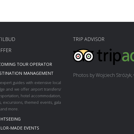
TILBUD
TRIP ADVISOR
FFER
COMING TOUR OPERATOR
STINATION MANAGEMENT
Photos by Wojciech Stróżyk, w
expert guides with extensive local
ge and we offer airport transfers/
nsportation, hotel accommodation,
es, excursions, themed events, gala
 and more.
GHTSEEING
ILOR-MADE EVENTS