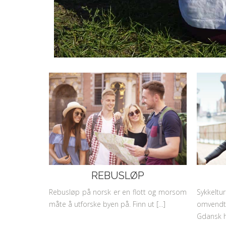
REBUSLØP
Rebusløp på norsk er en flott og morsom
Sykkelt
måte å utforske byen på. Finn ut […]
omvendt
Gdansk h