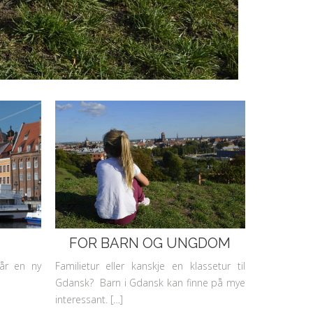
FOR BARN OG UNGDOM
år en ny
Familietur eller kanskje en klassetur til
]
Gdansk? Barn i Gdansk kan finne på mye
interessant. […]