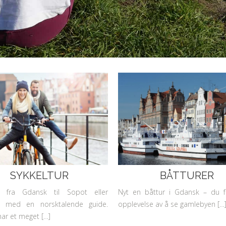
SYKKELTUR
BÅTTURER
ur fra Gdansk til Sopot eller
Nyt en båttur i Gdansk – du f
 med en norsktalende guide.
opplevelse av å se gamlebyen […
ar et meget […]