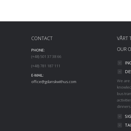
CONTACT
VÅRT 
OUR O
PHONE:
(+48) 501 37 38 66
IN
(+48) 781 187 111
DE
E-MAIL:
We are 
office@gdanskwithus.com
knowled
bus tra
activiti
dinners
SI
TA