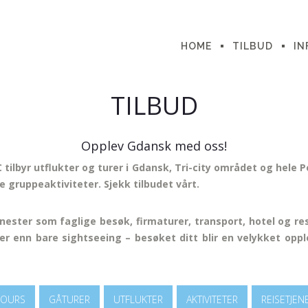
HOME
TILBUD
IN
TILBUD
Opplev Gdansk med oss!
tilbyr utflukter og turer i Gdansk, Tri-city området og hele
e gruppeaktiviteter. Sjekk tilbudet vårt.
nester som faglige besøk, firmaturer, transport, hotel og r
er enn bare sightseeing – besøket ditt blir en velykket opp
TOURS
GÅTURER
UTFLUKTER
AKTIVITETER
REISETJEN