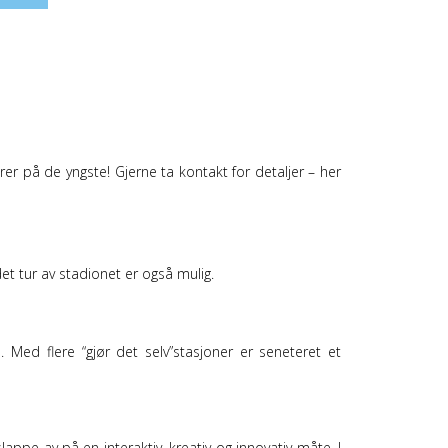
er på de yngste! Gjerne ta kontakt for detaljer – her
det tur av stadionet er også mulig.
 Med flere “gjør det selv”stasjoner er seneteret et
appe av på en interaktiv, kreativ og innovativ måte. I