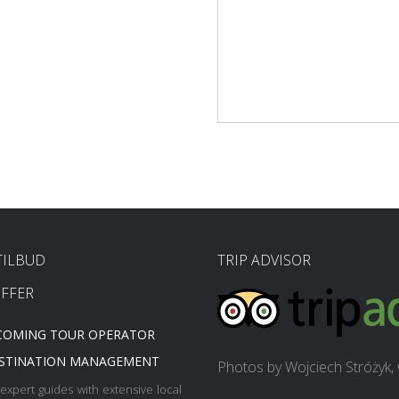
TILBUD
TRIP ADVISOR
FFER
COMING TOUR OPERATOR
STINATION MANAGEMENT
Photos by Wojciech Stróżyk, w
expert guides with extensive local