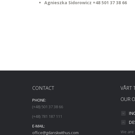
Agnieszka Sidorowicz +48 501 37 38 66
CONTACT
VÅRT 
OUR O
PHONE:
(+48) 501 37 38 66
IN
(+48) 781 187 111
DE
E-MAIL:
We are 
office@gdanskwithus.com