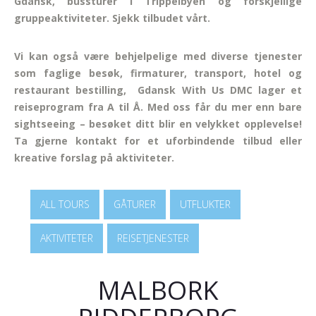
Gdansk, bussturer i Trippelbyen og forskjellige
gruppeaktiviteter. Sjekk tilbudet vårt.
Vi kan også være behjelpelige med diverse tjenester
som faglige besøk, firmaturer, transport, hotel og
restaurant bestilling, Gdansk With Us DMC lager et
reiseprogram fra A til Å. Med oss får du mer enn bare
sightseeing – besøket ditt blir en velykket opplevelse!
Ta gjerne kontakt for et uforbindende tilbud eller
kreative forslag på aktiviteter.
ALL TOURS
GÅTURER
UTFLUKTER
AKTIVITETER
REISETJENESTER
MALBORK