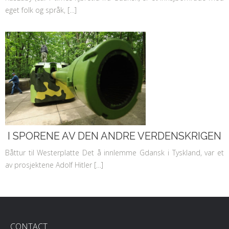
eget folk og språk, […]
I SPORENE AV DEN ANDRE VERDENSKRIGEN
Båttur til Westerplatte Det å innlemme Gdansk i Tyskland, var et
av prosjektene Adolf Hitler […]
CONTACT