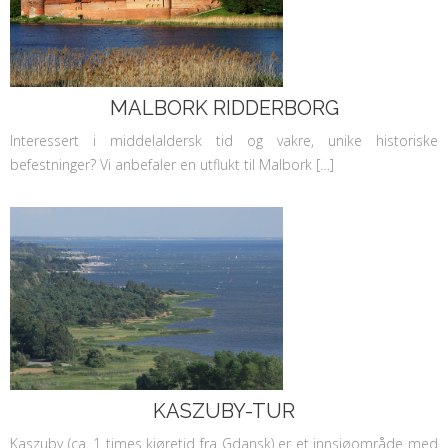
MALBORK RIDDERBORG
Interessert i middelaldersk tid og vakre, unike historiske
befestninger? Vi anbefaler en utflukt til Malbork […]
KASZUBY-TUR
Kaszuby (ca. 1 times kjøretid fra Gdansk) er et innsjøområde med