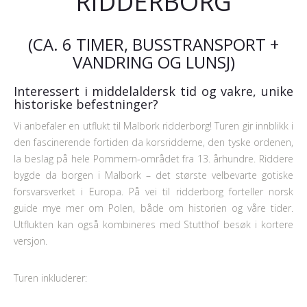
RIDDERBORG
(CA. 6 TIMER, BUSSTRANSPORT +
VANDRING OG LUNSJ)
Interessert i middelaldersk tid og vakre, unike
historiske befestninger?
Vi anbefaler en utflukt til Malbork ridderborg! Turen gir innblikk i
den fascinerende fortiden da korsridderne, den tyske ordenen,
la beslag på hele Pommern-området fra 13. århundre. Riddere
bygde da borgen i Malbork – det største velbevarte gotiske
forsvarsverket i Europa. På vei til ridderborg forteller norsk
guide mye mer om Polen, både om historien og våre tider.
Utflukten kan også kombineres med Stutthof besøk i kortere
versjon.
Turen inkluderer: