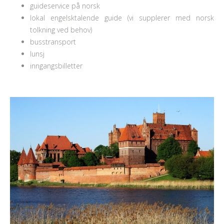
guideservice på norsk
lokal engelsktalende guide (vi supplerer med norsk
tolkning ved behov)
busstransport
lunsj
inngangsbilletter