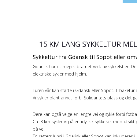
15 KM LANG SYKKELTUR MEL
Sykkeltur fra Gdansk til Sopot eller o
Gdansk har et meget bra nettverk av sykkelstier. Dette
elektriske sykler med hjelm.
Turen vår kan starte i Gdańsk eller Sopot. Tilbaketur 
Vi sykler blant annet forbi Solidaritets plass og det g
Dere kan også velge en lengre vei og sykle forbi fotba
Ca. 8 km sykler vi på en idyllisk sykkelvei med utsik
på vei.
To retters lunsj i Gdańsk eller Sopot kan inkluderes i 