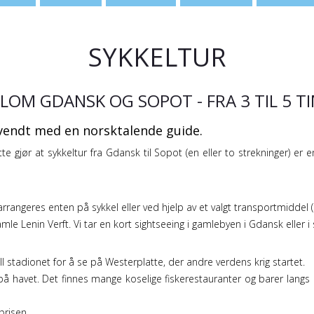
SYKKELTUR
LOM GDANSK OG SOPOT - FRA 3 TIL 5 
mvendt med en norsktalende guide.
 gjør at sykkeltur fra Gdansk til Sopot (en eller to strekninger) er e
arrangeres enten på sykkel eller ved hjelp av et valgt transportmiddel (
amle Lenin Verft. Vi tar en kort sightseeing i gamlebyen i Gdansk eller 
ll stadionet for å se på Westerplatte, der andre verdens krig startet.
t på havet. Det finnes mange koselige fiskerestauranter og barer langs 
prisen.