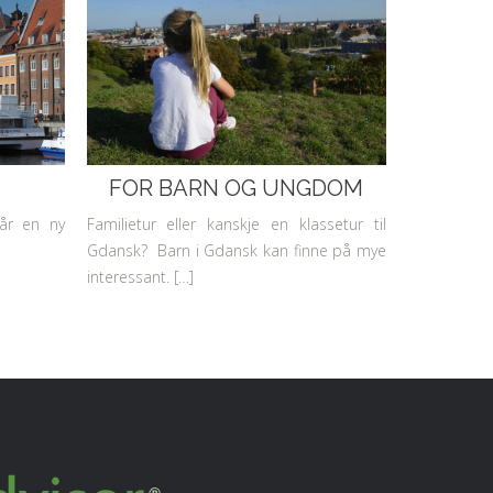
FOR BARN OG UNGDOM
år en ny
Familietur eller kanskje en klassetur til
]
Gdansk? Barn i Gdansk kan finne på mye
interessant. […]