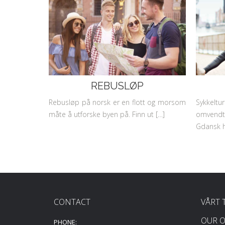
REBUSLØP
Rebusløp på norsk er en flott og morsom
Sykkelt
måte å utforske byen på. Finn ut […]
omvendt
Gdansk h
CONTACT
VÅRT 
OUR O
PHONE: