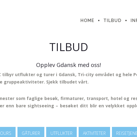
HOME
TILBUD
IN
TILBUD
Opplev Gdansk med oss!
tilbyr utflukter og turer i Gdansk, Tri-city området og hele
e gruppeaktiviteter. Sjekk tilbudet vårt.
nester som faglige besøk, firmaturer, transport, hotel og r
er enn bare sightseeing – besøket ditt blir en velykket opp
TOURS
GÅTURER
UTFLUKTER
AKTIVITETER
REISETJEN