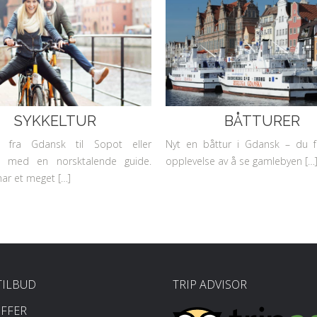
SYKKELTUR
BÅTTURER
ur fra Gdansk til Sopot eller
Nyt en båttur i Gdansk – du f
 med en norsktalende guide.
opplevelse av å se gamlebyen […
ar et meget […]
TILBUD
TRIP ADVISOR
FFER